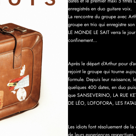
dates et le premier maxi 5 titr
enregistrés en duo guitare voix.
La rencontre du groupe avec Art
groupe en trio qui enregistre s
LE MONDE LE SAIT verra le jour 
confinement…
Après le départ d’Arthur pour d’
rejoint le groupe qui tourne aujo
formule. Depuis leur naissance, l
quelques 400 dates, en duo puis tr
que SANSEVERINO, LA RUE K
DE LÉO, LOFOFORA, LES FATA
Les idiots font résoluement de la 
de leurs experiences respectives