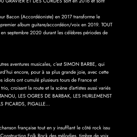
es DU GRAVIER ET DES CORDES sort en 2016 et sont
hur Bacon (Accordéoniste) en 2017 transforme le
on premier album guitare/accordéon/voix en 2019. TOUT
en septembre 2020 durant les célèbres périodes de
autres aventures musicales, c’est SIMON BARBE, qui
urd’hui encore, pour à sa plus grande joie, avec cette
es idiots ont cumulé plusieurs tours de France et
io, croisant la route et la scène d’artistes aussi variés
ETANOU, LES OGRES DE BARBAK, LES HURLEMENST
LS PICARDS, PIGALLE…
chanson française tout en y insufflant le côté rock issu
. Construction Folk Rock des mélodies, timbre de voix