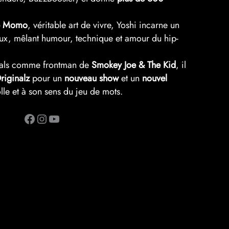
p Momo
, véritable art de vivre, Yoshi incarne un
eux, mêlant humour, technique et amour du hip-
tivals comme frontman de
Smokey Joe & The Kid
, il
riginalz
pour un
nouveau show
et un
nouvel
olle et à son sens du jeu de mots.
Facebook
Instagram
YouTube