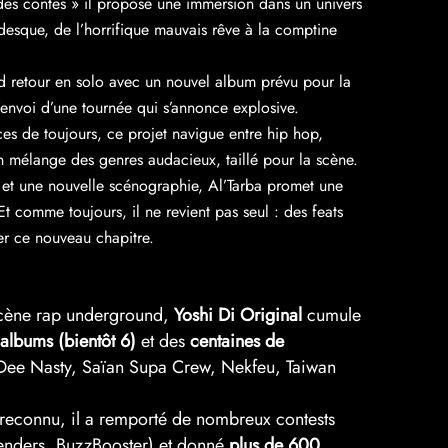
des contes » il propose une immersion dans un univers
desque, de l’horrifique mauvais rêve à la comptine
d retour en solo avec un nouvel album prévu pour la
’envoi d’une tournée qui s’annonce explosive.
es de toujours, ce projet navigue entre hip hop,
 mélange des genres audacieux, taillé pour la scène.
 et une nouvelle scénographie, Al’Tarba promet une
Et comme toujours, il ne revient pas seul : des feats
mer ce nouveau chapitre.
scène rap underground,
Yoshi Di Original
cumule
 albums (bientôt 6)
et des
centaines de
Dee Nasty, Saïan Supa Crew, Nekfeu, Taiwan
 reconnu, il a remporté de nombreux contests
nders, BuzzBooster) et donné
plus de 600