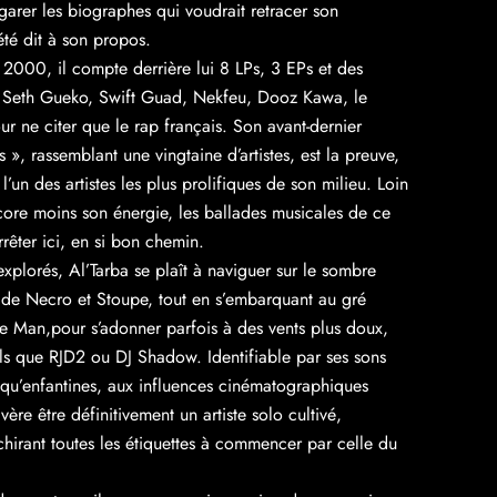
garer les biographes qui voudrait retracer son
été dit à son propos.
 2000, il compte derrière lui 8 LPs, 3 EPs et des
e Seth Gueko, Swift Guad, Nekfeu, Dooz Kawa, le
 ne citer que le rap français. Son avant-dernier
», rassemblant une vingtaine d’artistes, est la preuve,
t l’un des artistes les plus prolifiques de son milieu. Loin
ncore moins son énergie, les ballades musicales de ce
rrêter ici, en si bon chemin.
explorés, Al’Tarba se plaît à naviguer sur le sombre
e de Necro et Stoupe, tout en s’embarquant au gré
se Man,pour s’adonner parfois à des vents plus doux,
 tels que RJD2 ou DJ Shadow. Identifiable par ses sons
qu’enfantines, aux influences cinématographiques
vère être définitivement un artiste solo cultivé,
hirant toutes les étiquettes à commencer par celle du