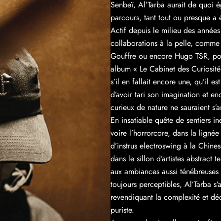
Senbeï, Al’Tarba aurait de quoi é
parcours, tant tout ou presque a 
Actif depuis le milieu des années
collaborations à la pelle, comm
Gouffre ou encore Hugo TSR, pour
album « Le Cabinet des Curiosités 
s’il en fallait encore une, qu’il es
d’avoir tari son imagination et e
curieux de nature ne sauraient s’a
En insatiable quête de sentiers in
voire l’horrorcore, dans la ligné
d’instrus electroswing à la Chine
dans le sillon d’artistes abstract
aux ambiances aussi ténébreuses 
toujours perceptibles, Al’Tarba s’a
revendiquant la complexité et déc
puriste.