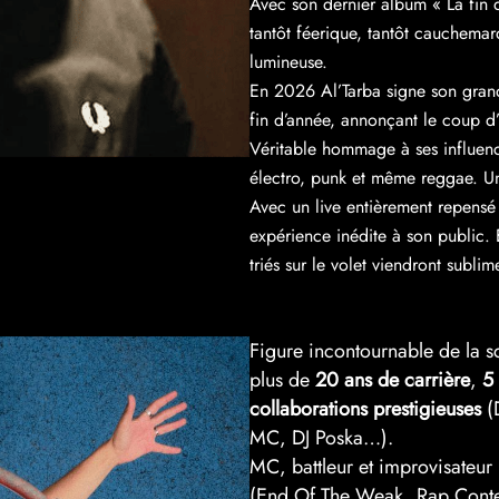
Avec son dernier album « La fin 
tantôt féerique, tantôt cauchemar
lumineuse.
En 2026 Al’Tarba signe son gran
fin d’année, annonçant le coup d
Véritable hommage à ses influenc
électro, punk et même reggae. Un
Avec un live entièrement repensé
expérience inédite à son public. 
triés sur le volet viendront subli
Figure incontournable de la 
plus de
20 ans de carrière
,
5
collaborations prestigieuses
(
MC, DJ Poska…).
MC, battleur et improvisateur
(End Of The Weak, Rap Conte