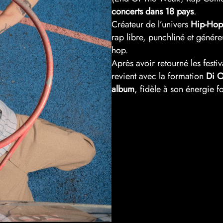
concerts dans 18 pays
.
Créateur de l’univers
Hip-Ho
rap libre, punchliné et génér
hop.
Après avoir retourné les fes
revient avec la formation
Di O
album
, fidèle à son énergie f